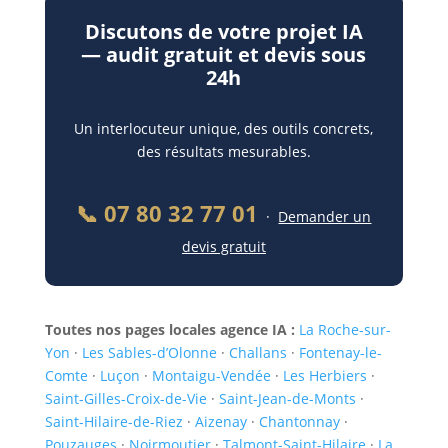
Discutons de votre projet IA
— audit gratuit et devis sous
24h
Un interlocuteur unique, des outils concrets,
des résultats mesurables.
📞 07 80 32 77 01
·
Demander un
devis gratuit
Toutes nos pages locales agence IA :
La Roche-sur-
Yon
·
Les Sables-d’Olonne
·
Challans
·
Fontenay-le-
Comte
·
Luçon
·
Montaigu-Vendée
·
Les Herbiers
·
Saint-Gilles-Croix-de-Vie
·
Saint-Jean-de-Monts
·
Saint-Hilaire-de-Riez
·
Aizenay
·
Chantonnay
·
Pouzauges
·
Noirmoutier
·
Talmont-Saint-Hilaire
·
La