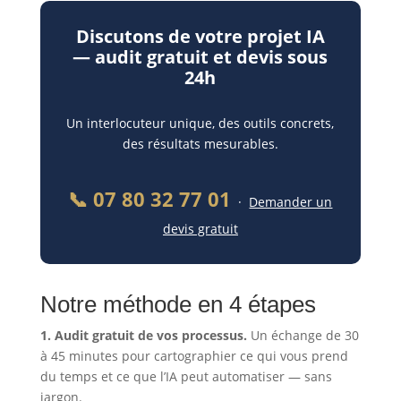
Discutons de votre projet IA
— audit gratuit et devis sous
24h
Un interlocuteur unique, des outils concrets,
des résultats mesurables.
📞 07 80 32 77 01
·
Demander un
devis gratuit
Notre méthode en 4 étapes
1. Audit gratuit de vos processus.
Un échange de 30
à 45 minutes pour cartographier ce qui vous prend
du temps et ce que l’IA peut automatiser — sans
jargon.