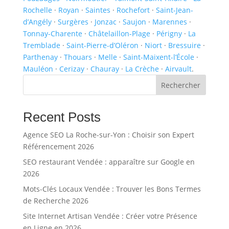
Rochelle
·
Royan
·
Saintes
·
Rochefort
·
Saint-Jean-
d’Angély
·
Surgères
·
Jonzac
·
Saujon
·
Marennes
·
Tonnay-Charente
·
Châtelaillon-Plage
·
Périgny
·
La
Tremblade
·
Saint-Pierre-d’Oléron
·
Niort
·
Bressuire
·
Parthenay
·
Thouars
·
Melle
·
Saint-Maixent-l’École
·
Mauléon
·
Cerizay
·
Chauray
·
La Crèche
·
Airvault
.
Rechercher
Recent Posts
Agence SEO La Roche-sur-Yon : Choisir son Expert
Référencement 2026
SEO restaurant Vendée : apparaître sur Google en
2026
Mots-Clés Locaux Vendée : Trouver les Bons Termes
de Recherche 2026
Site Internet Artisan Vendée : Créer votre Présence
en Ligne en 2026