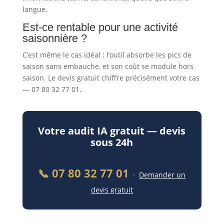
langue.
Est-ce rentable pour une activité
saisonnière ?
C’est même le cas idéal : l’outil absorbe les pics de
saison sans embauche, et son coût se module hors
saison. Le devis gratuit chiffre précisément votre cas
— 07 80 32 77 01.
Votre audit IA gratuit — devis
sous 24h
📞 07 80 32 77 01
·
Demander un
devis gratuit