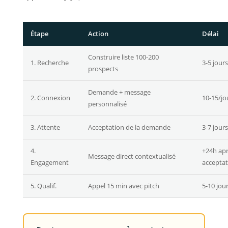
Étape
Action
Délai
Construire liste 100-200
1. Recherche
3-5 jours
prospects
Demande + message
2. Connexion
10-15/jo
personnalisé
3. Attente
Acceptation de la demande
3-7 jours
4.
+24h ap
Message direct contextualisé
Engagement
acceptat
5. Qualif.
Appel 15 min avec pitch
5-10 jou