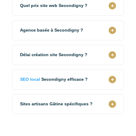
+
Quel prix site web Secondigny ?
Sites Secondigny dès 890€ HT (artisan,
commerce) à 2 800€ HT (hébergement tourisme
+
Agence basée à Secondigny ?
vert). Tarifs adaptés économie rurale Gâtine.
Basés Vendée (85), nous intervenons
régulièrement Deux-Sèvres-Gâtine profonde.
+
Délai création site Secondigny ?
Déplacements Secondigny possibles. 95% projets
gérés efficacement à distance.
2-4 semaines site standard, 3-5 semaines site
tourisme vert réservation. Livraison express
+
SEO local
Secondigny efficace ?
possible si urgence lancement.
OUI. Référencement "Secondigny" + "Gâtine
profonde" + Google My Business. +28% clients
+
Sites artisans Gâtine spécifiques ?
locaux. Visibilité bourg + territoire Gâtine.
OUI. Sites artisans avec zone intervention Gâtine
profonde bocage, génération leads territoire.
Visibilité résidents + proximité Parthenay.