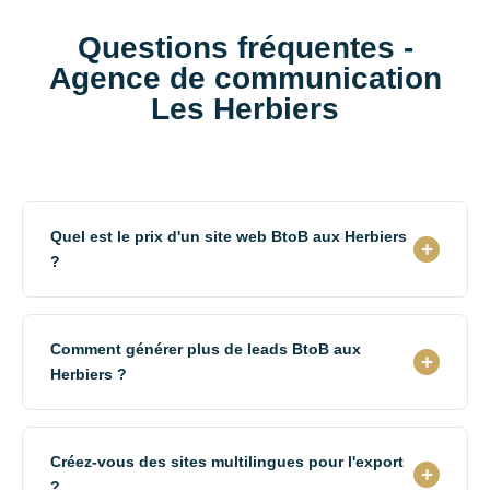
Questions fréquentes -
Agence de communication
Les Herbiers
Quel est le prix d'un site web BtoB aux Herbiers
+
?
Notre agence de communication Les Herbiers propose
des sites web BtoB à partir de 2 490€ HT (site
Comment générer plus de leads BtoB aux
corporate) ou sur-mesure selon complexité. Inclus :
+
Herbiers ?
design professionnel, formulaires leads, présentation
activité, références.
Notre agence de communication Les Herbiers déploie
une stratégie complète : SEO mots-clés BtoB,
Créez-vous des sites multilingues pour l'export
campagnes LinkedIn Ads ciblées décideurs, contenus
+
?