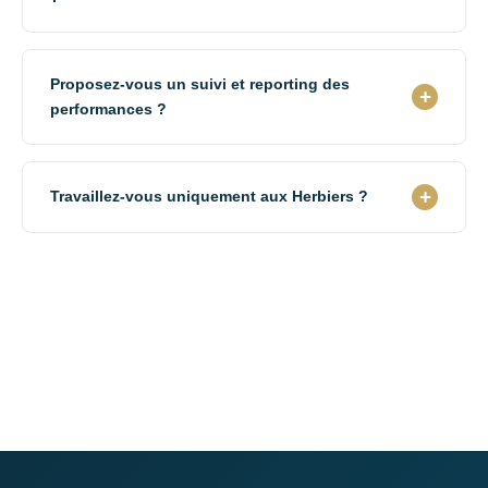
techniques valorisant votre expertise, landing pages
optimisées conversion.
Oui ! Notre agence de communication Les Herbiers
crée des sites multilingues (FR/EN/DE/ES/IT) pour PME
Proposez-vous un suivi et reporting des
exportatrices. Traduction professionnelle technique,
+
performances ?
adaptation culturelle, multi-devises, formulaires
internationaux.
Absolument. Notre agence de communication Les
Herbiers fournit un reporting mensuel : trafic par source,
+
Travaillez-vous uniquement aux Herbiers ?
nombre de leads, taux de conversion, ROI campagnes,
actions recommandées. Transparence totale.
Non, bien que basée aux Herbiers, notre agence de
communication intervient sur toute la Vendée et au-delà
: Montaigu, Cholet, Pouzauges,
La Roche-sur-Yon
.
Nous accompagnons des PME partout en France.