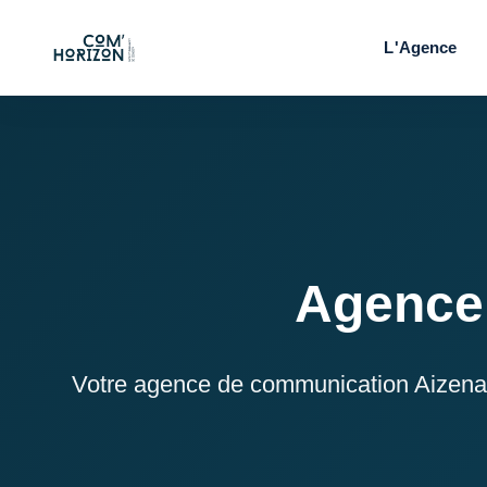
L'Agence
NOS OFFRES
Weboria - site internet
🖥️
Sites, présence locale & services
Rankea - SEO & contenu
🔍
Rédaction, landing pages &
référencement
Newszea - newsletter auto
✉️
Agence
Emails automatiques & fidélisation
Réseaux sociaux
📱
Gestion, contenu & stratégie
Votre agence de communication Aizenay 