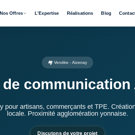
Nos Offres
L'Expertise
Réalisations
Blog
Contac
PAR SECTEUR D'ACTIVITÉ
Acteurs du tourisme
🌊
Visibilité & réservations
🏘️ Vendée - Aizenay
 de communication 
pour artisans, commerçants et TPE. Création de
locale. Proximité agglomération yonnaise.
Discutons de votre projet