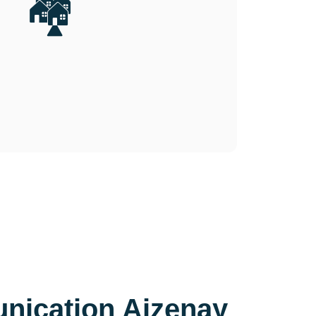
🏘️
nication Aizenay