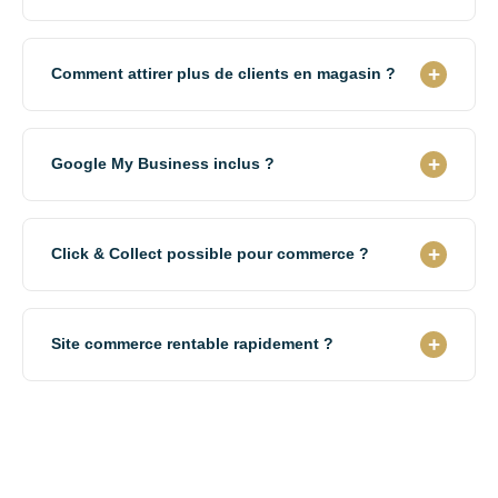
Sites commerces à partir de 790€ HT (vitrine) à 1 490€
HT (site complet + click & collect). Inclus : horaires,
+
Comment attirer plus de clients en magasin ?
produits, plan d'accès, SEO local.
Stratégie 3 axes : SEO local "commerce [type] Vendée",
Google My Business photos/horaires,
+
Google My Business inclus ?
événements/promotions. Résultat : +38% clients
magasin.
Optimisation GMB incluse : fiche complète, photos
boutique, horaires à jour, événements, collecte avis.
+
Click & Collect possible pour commerce ?
Visibilité Google Maps maximale.
OUI en option (+300€). Module commande/réservation
produits en ligne, paiement, retrait magasin. Développe
+
Site commerce rentable rapidement ?
CA et fidélise clients.
OUI. +38% clients magasin = site rentabilisé en 2-4
mois moyenne commerces. Investissement amorti
rapidement via CA supplémentaire.